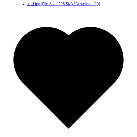
조감.jpg
[File Size: 295.5KB / Download: 90]