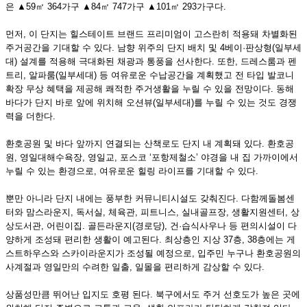
은 ▲59㎡ 364가구 ▲84㎡ 747가구 ▲101㎡ 293가구다.
먼저, 이 단지는 힐스테이트 브랜드 프리미엄이 고스란히 적용돼 차별화된
주거공간을 기대할 수 있다. 남향 위주의 단지 배치 및 4베이·판상형(일부세
대) 설계를 적용해 극대화된 채광과 통풍을 선사한다. 또한, 드레스룸과 펜
트리, 알파룸(일부세대) 등 여유로운 수납공간을 계획했고 전 타입 발코니
확장 무상 혜택을 제공해 쾌적한 주거생활을 누릴 수 있을 전망이다. 동해
바다가 단지 바로 앞에 위치해 오션뷰(일부세대)를 누릴 수 있는 것도 경쟁
력을 더한다.
환호공원 및 바다 앞까지 연결되는 산책로도 단지 내 계획돼 있다. 환호공
원, 영일대해수욕장, 영일교, 포스코 ‘포항제철소’ 야경을 내 집 가까이에서
누릴 수 있는 환경으로, 여유로운 힐링 라이프를 기대할 수 있다.
뿐만 아니라 단지 내에는 풍부한 커뮤니티시설도 갖춰진다. 다함께돌봄센
터와 맘스라운지, 독서실, 체육관, 피트니스, 실내골프장, 생활지원센터, 상
상도서관, 어린이집. 골든라운지(경로당), 건·습식사우나 등 편의시설이 다
양하게 조성돼 편리한 생활이 예고된다. 최상층인 지상 37층, 38층에는 게
스트하우스와 스카이라운지가 조성될 예정으로, 입주민 누구나 환호공원의
사계절과 영일만의 수려한 일출, 일몰을 편리하게 감상할 수 있다.
상품성만큼 뛰어난 입지도 호평 된다. 북구에서도 주거 선호도가 높은 곳에