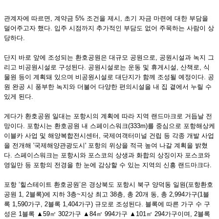
관계자에 따르면, 계약금 5% 조건을 제시, 초기 자금 마련에 대한 부담을
덜어주고자 했다. 입주 시점까지 추가적인 부담도 없어 주목하는 사람이 상
당하다.
단지 바로 앞에 조성되는 환호공원은 대규모 공원으로, 공원시설과 녹지 그
리고 비공원시설로 구성된다. 공원시설로는 운동 및 휴게시설, 산책로, 식
물원 등이 계획돼 있으며 비공원시설로 대단지가 함께 조성될 예정이다. 공
원 완공 시 풍부한 녹지와 더불어 다양한 편의시설을 내 집 곁에서 누릴 수
있게 된다.
게다가 환호공원 일대는 포항시의 계획에 따라 지역 랜드마크로 거듭날 전
망이다. 포항시는 환호공원 내 스페이스워크(333m)를 중심으로 포항해상케
이블카 사업 및 해양복합전시센터, 국제여객터미널 건립 등 각종 개발 사업
을 전개해 '국제해양관광도시' 포항의 위상을 적극 높여 나갈 계획을 밝혔
다. 스페이스워크는 포항시와 포스코의 상생과 화합의 상징이자 포스코와
영일만 등 포항의 전경을 한 눈에 감상할 수 있는 지역의 신흥 랜드마크다.
포항 ‘힐스테이트 환호공원’은 경상북도 포항시 북구 양덕동 일원(포항환호
공원 1, 2블록)에 지하 3층~지상 최고 38층, 총 20개 동, 총 2,994가구(1블
록 1,590가구, 2블록 1,404가구) 규모로 조성된다. 블록에 따른 가구 수 구
성은 1블록 ▲59㎡ 302가구 ▲84㎡ 994가구 ▲101㎡ 294가구이며, 2블록