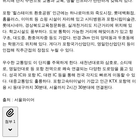
위치해 단지 주변으로 교통과 교육, 생활 인프라가 탄탄하게 갖춰져 있다.
포항 ‘힐스테이트 환호공원’ 인근에는 하나로마트와 죽도시장, 롯데백화점,
홈플러스, 이마트 등 쇼핑 시설이 자리해 있고 시티병원과 포항시립미술관,
롯데시네마, 경상북도교육청문화원, 실개천거리도 지근거리에 위치해 있
다. 학교시설도 풍부하다. 도보 통학이 가능한 거리에 해맞이초가 있고 항
구초, 대도중, 환호여자중 등도 가깝다. 반경 2km 안의 양덕동과 두호동에
는 학원가도 위치해 있다. 게다가 포항국가산업단지, 영일만산업단지 등이
인접해 직주근접의 장점도 누릴 수 있다.
우수한 교통망도 이 단지를 주목하게 한다. 새천년대로와 삼호로, 소티재
로, 영일만대로 등 포항 전역으로 쾌속 연결되는 다양한 도로망을 품고 있
다. 성곡 IC와 포항 IC, 대련 IC 등을 통해 전국 각지도 빠르게 이동할 수 있
다. 대중교통망도 훌륭하다. 포항고속터미널이 가깝고 인근 KTX 포항역 이
용 시 동대구까지 30분대, 서울까지 2시간 30분대에 연결된다.
출처 : 서울와이어
첨부 1