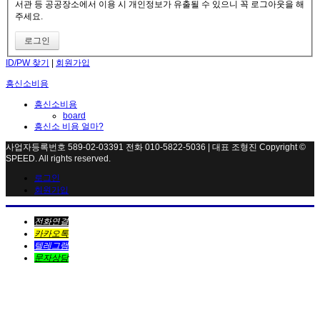
서관 등 공공장소에서 이용 시 개인정보가 유출될 수 있으니 꼭 로그아웃을 해
주세요.
ID/PW 찾기
|
회원가입
흥신소비용
흥신소비용
board
흥신소 비용 얼마?
사업자등록번호 589-02-03391 전화 010-5822-5036 | 대표 조형진 Copyright ©
SPEED. All rights reserved.
로그인
회원가입
전화연결
카카오톡
텔레그램
문자상담