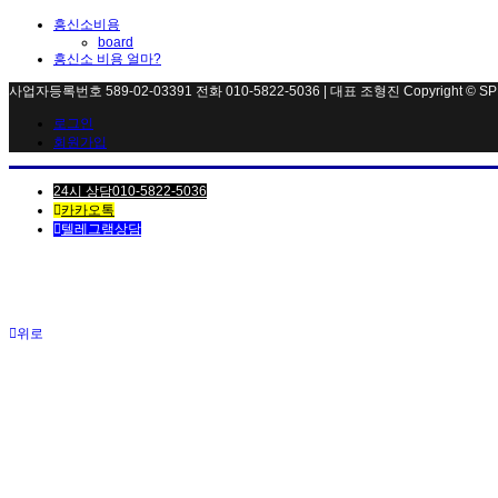
흥신소비용
board
흥신소 비용 얼마?
사업자등록번호 589-02-03391 전화 010-5822-5036 | 대표 조형진 Copyright © SPEED. 
로그인
회원가입
24시 상담010-5822-5036
카카오톡
텔레그램상담
위로